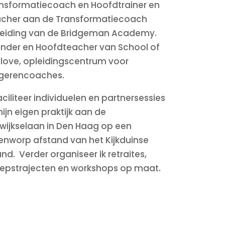
nsformatiecoach en Hoofdtrainer en
cher aan de Transformatiecoach
eiding van de Bridgeman Academy.
nder en Hoofdteacher van School of
flove, opleidingscentrum voor
gerencoaches.
faciliteer individuelen en partnersessies
mijn eigen praktijk aan de
wijkselaan in Den Haag op een
enworp afstand van het Kijkduinse
and.
Verder organiseer ik retraites,
epstrajecten en workshops op maat.