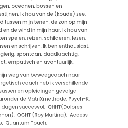
gen, oceanen, bossen en
stijnen.
Ik hou van de (koude) zee,
d tussen mijn tenen, de zon op mijn
d en de wind in mijn haar.
Ik hou van
ten spelen, reizen, schilderen, lezen,
sen en schrijven. Ik ben enthousiast,
rgierig, spontaan, daadkrachtig,
ect, empatisch en avontuurlijk.
mijn weg van beweegcoach naar
rgetisch coach heb ik verschillende
sussen en opleidingen gevolgd
ronder de MatriXmethode, Psych-K,
 dagen succesvol, QHHT(Dolores
non), QCHT (Roy Martina), Access
s, Quantum Touch,