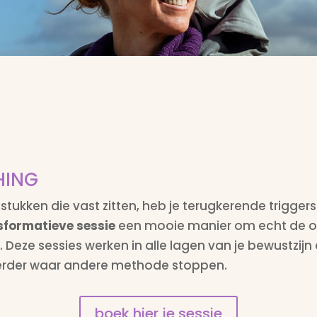
HING
stukken die vast zitten, heb je terugkerende triggers
sformatieve sessie
een mooie manier om echt de oo
. Deze sessies werken in alle lagen van je bewustzij
erder waar andere methode stoppen.
boek hier je sessie