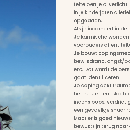
feite ben je al verlicht
in je kinderjaren aller
opgedaan.
Als je incarneert in d
Je karmische wonden (
voorouders of entitei
Je bouwt copingsmech
bewijsdrang, angst/pan
etc. Dat wordt de pers
gaat identificeren.
Je coping dekt trauma 
het nu. Je bent slacht
ineens boos, verdrieti
een gevoelige snaar r
Maar er is goed nieuws:
bewustzijn terug naar 