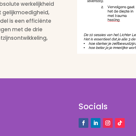
bsolute werkelijkheid
rt gelijkmoedigheid,
el is een efficiënte
agen met de drie
tzijnsontwikkeling,
Socials